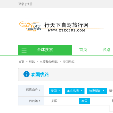
登录
|
注册
全球搜索
首页
线路
首页
>
线路
>
出境旅游线路
> 泰国线路
泰国线路
已选条件：
泰国
东北冰雪
特惠活动
清
目的地：
美国
泰国
非洲
加拿大