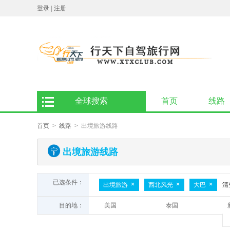
登录
|
注册
全球搜索
首页
线路
首页
>
线路
> 出境旅游线路
出境旅游线路
已选条件：
出境旅游
西北风光
大巴
清
目的地：
美国
泰国
非洲
斯里兰卡