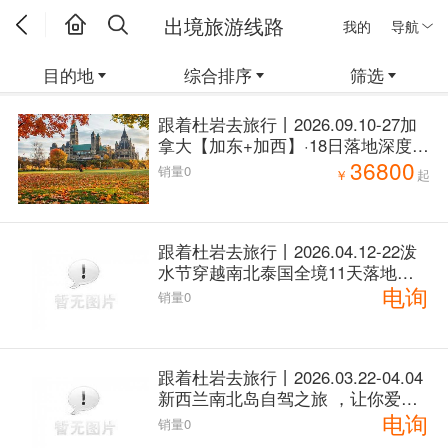
出境旅游线路
我的
导航
目的地
综合排序
筛选
跟着杜岩去旅行丨2026.09.10-27加
拿大【加东+加西】·18日落地深度自
36800
驾·穿越枫叶之国
销量0
￥
起
跟着杜岩去旅行丨2026.04.12-22泼
水节穿越南北泰国全境11天落地自
电询
驾
销量0
跟着杜岩去旅行丨2026.03.22-04.04
新西兰南北岛自驾之旅 ，让你爱上
电询
的自驾感觉（已成团）
销量0