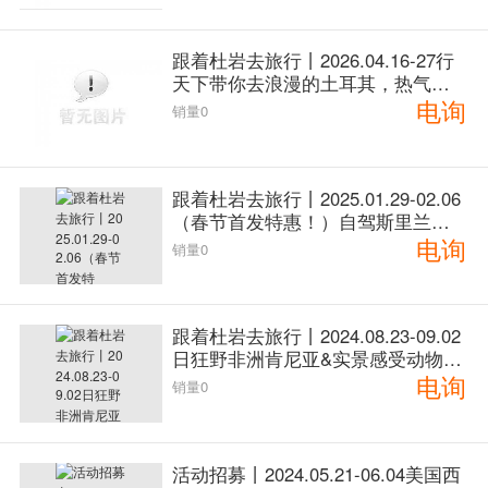
跟着杜岩去旅行丨2026.04.16-27行
天下带你去浪漫的土耳其，热气球
电询
上俯瞰壮丽的卡帕多奇亚
销量0
跟着杜岩去旅行丨2025.01.29-02.06
（春节首发特惠！）自驾斯里兰卡
电询
西南环线之旅，在印度洋的眼泪里
销量0
遇见微笑
跟着杜岩去旅行丨2024.08.23-09.02
日狂野非洲肯尼亚&实景感受动物世
电询
界自驾之旅
销量0
活动招募丨2024.05.21-06.04美国西